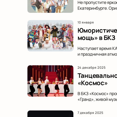
Не пропустите ярко
Екатеринбурге. Ори
10 января
Юмористичес
мощь» в БКЗ
Наступает время К
и праздничная атмо
24 декабря 2025
Танцевально
«Космос»
В БКЗ «Космос» про
«Гранд», живой муз
7 декабря 2025