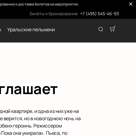
ованию и доставке билетов на мероприятия.
Билеты и бронирование
+7 (495) 545-46-93
ы
Уральские пельмени
иглашает
ной квартире, и одна из них уже на
не верится, но в новогоднюю ночь на
 обеих героинь. Режиссером
Пока она умирала». Пьеса, по