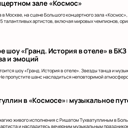
цертном зале «Космос»
да в Москве, на сцене Большого концертного зала «Космос»
 25 талантливых артистов, включая мировых чемпионов, ори
 шоу «Гранд. История в отеле» в БКЗ
ва и эмоций
тоится шоу «Гранд. История в отеле». Звезды танца и муз
 Не пропустите шанс насладиться неповторимой атмосферо
туллин в «Космосе»: музыкальное пут
магию живого исполнения с Ришатом Тухватуллиным в Бол
 артиста и насладитесь вечерним музыкальным праздником