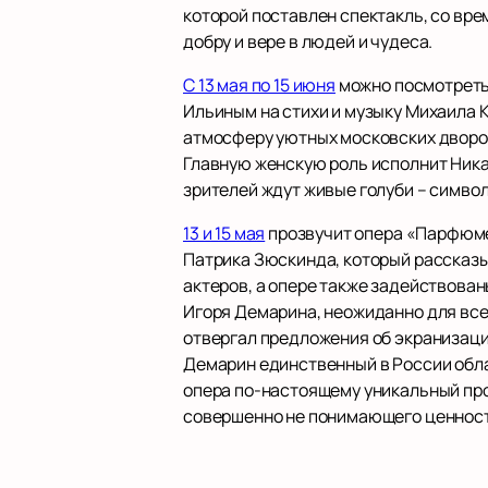
которой поставлен спектакль, со вре
добру и вере в людей и чудеса.
С 13 мая по 15 июня
можно посмотреть
Ильиным на стихи и музыку Михаила К
атмосферу уютных московских дворов 
Главную женскую роль исполнит Ника
зрителей ждут живые голуби – символ
13 и 15 мая
прозвучит опера «Парфюме
Патрика Зюскинда, который рассказ
актеров, а опере также задействован
Игоря Демарина, неожиданно для все
отвергал предложения об экранизаци
Демарин единственный в России обла
опера по-настоящему уникальный про
совершенно не понимающего ценност