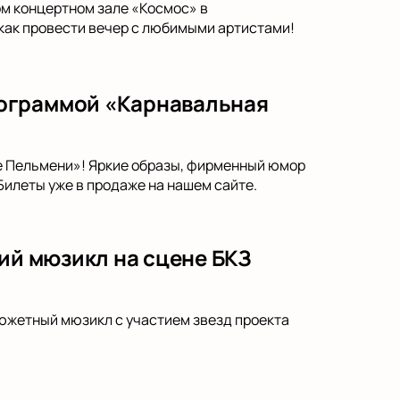
ом концертном зале «Космос» в
 как провести вечер с любимыми артистами!
рограммой «Карнавальная
 Пельмени»! Яркие образы, фирменный юмор
Билеты уже в продаже на нашем сайте.
кий мюзикл на сцене БКЗ
сюжетный мюзикл с участием звезд проекта