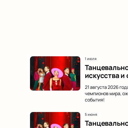
1 июля
Танцевальное
искусства и
21 августа 2026 го
чемпионов мира, ож
события!
5 июня
Танцевально