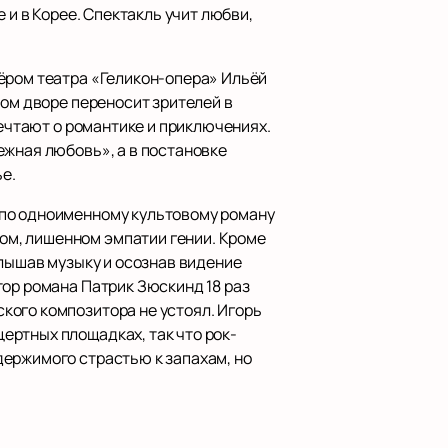
 и в Корее. Спектакль учит любви,
ёром театра «Геликон-опера» Ильёй
ном дворе переносит зрителей в
мечтают о романтике и приключениях.
ежная любовь», а в постановке
ье.
по одноименному культовому роману
ом, лишенном эмпатии гении. Кроме
слышав музыку и осознав видение
тор романа Патрик Зюскинд 18 раз
кого композитора не устоял. Игорь
ертных площадках, так что рок-
держимого страстью к запахам, но