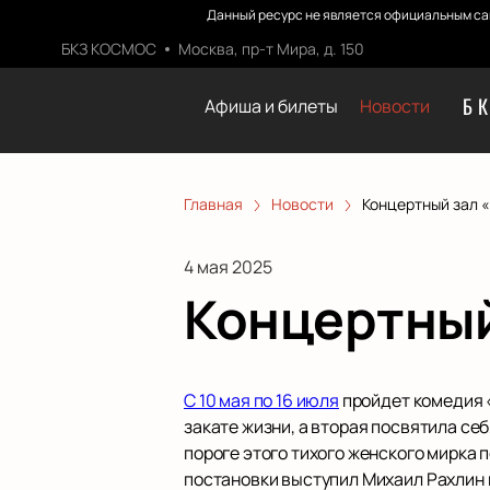
Данный ресурс не является официальным са
БКЗ КОСМОС
Москва, пр-т Мира, д. 150
Б
Афиша и билеты
Новости
Главная
Новости
Концертный зал 
4 мая 2025
Концертный
С 10 мая по 16 июля
пройдет комедия «
закате жизни, а вторая посвятила себ
пороге этого тихого женского мирка
постановки выступил Михаил Рахлин 