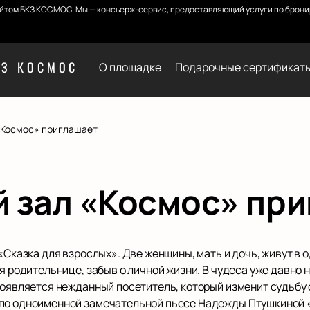
йтом БКЗ КОСМОС. Мы — консьерж-сервис, предоставляющий услуги по бронир
КЗ КОСМОС
О площадке
Подарочные сертификат
«Космос» приглашает
 зал «Космос» пр
Сказка для взрослых». Две женщины, мать и дочь, живут в од
я родительнице, забыв о личной жизни. В чудеса уже давно 
 появляется нежданный посетитель, который изменит судьбу
по одноименной замечательной пьесе Надежды Птушкиной «