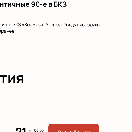
античные 90-е в БКЗ
вят в БКЗ «Космос». Зрителей ждут истории о
аранее.
тия
чт, 00:00
Купить билеты