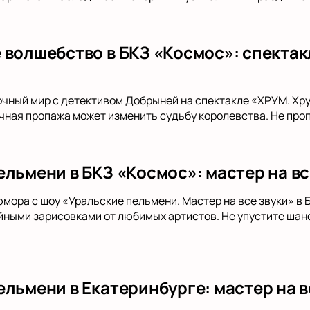
 волшебство в БКЗ «Космос»: спекта
очный мир с детективом Добрыней на спектакле «ХРУМ. Хр
очная пропажа может изменить судьбу королевства. Не про
ельмени в БКЗ «Космос»: мастер на вс
юмора с шоу «Уральские пельмени. Мастер на все звуки» в
ными зарисовками от любимых артистов. Не упустите шанс
льмени в Екатеринбурге: мастер на в