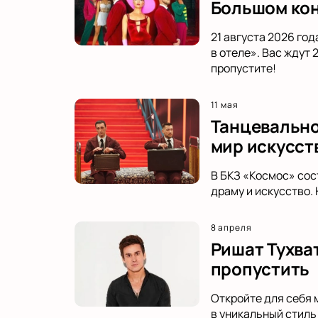
Большом кон
21 августа 2026 го
в отеле». Вас ждут
пропустите!
11 мая
Танцевальное
мир искусст
В БКЗ «Космос» сос
драму и искусство.
8 апреля
Ришат Тухва
пропустить
Откройте для себя 
в уникальный стиль