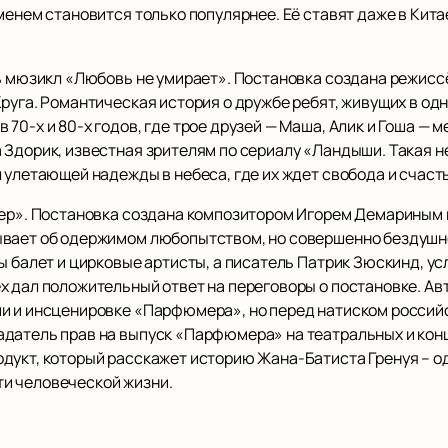
менем становится только популярнее. Её ставят даже в Китае
 мюзикл «Любовь не умирает». Постановка создана режисс
руга. Романтическая история о дружбе ребят, живущих в од
70-х и 80-х годов, где трое друзей — Маша, Алик и Гоша — 
 Здорик, известная зрителям по сериалу «Ландыши. Такая н
 улетающей надежды в небеса, где их ждет свобода и счаст
р». Постановка создана композитором Игорем Демариным 
ывает об одержимом любопытством, но совершенно бездушн
ы балет и цирковые артисты, а писатель Патрик Зюскинд, у
х дал положительный ответ на переговоры о постановке. Ав
и и инсценировке «Парфюмера», но перед натиском российс
датель прав на выпуск «Парфюмера» на театральных и конц
дукт, который расскажет историю Жана-Батиста Гренуя – о
и человеческой жизни.