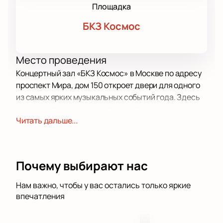
Площадка
БКЗ Космос
Место проведения
Концертный зал «БКЗ Космос» в Москве по адресу
проспект Мира, дом 150 откроет двери для одного
из самых ярких музыкальных событий года. Здесь
вы сможете услышать живое выступление
Читать дальше...
талантливого артиста.
О концерте
Алексей Архиповский — музыкант, который
Почему выбирают нас
поражает публику своим мастерством. Его шоу
собирают поклонников по всему миру. На сцене он
Нам важно, чтобы у вас остались только яркие
создает неповторимую атмосферу и каждый раз
впечатления
удивляет игрой на балалайке. Алексей расширяет
привычные границы звучания, сочетает разные