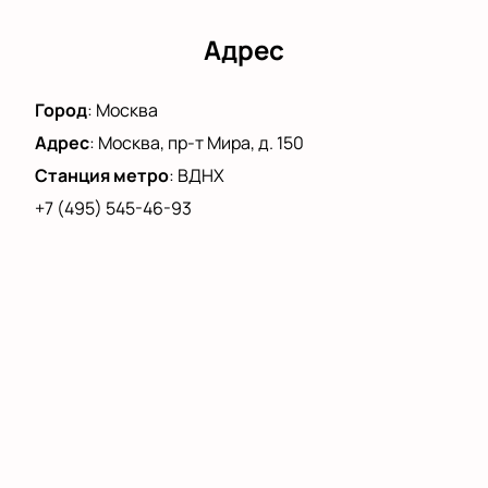
Возможность оформить бронь через сайт или
по телефону.
Адрес
Почувствуйте атмосферу большого концерта и
познакомьтесь с творчеством одного из самых
Город
:
Москва
известных исполнителей России.
Адрес
:
Москва, пр-т Мира, д. 150
Станция метро
:
ВДНХ
+7 (495) 545-46-93