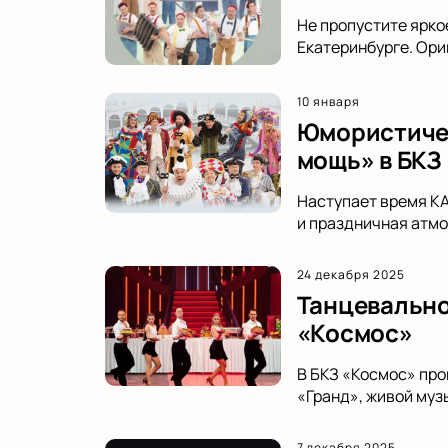
Не пропустите ярко
Екатеринбурге. Ори
10 января
Юмористичес
мощь» в БКЗ
Наступает время К
и праздничная атмо
24 декабря 2025
Танцевально
«Космос»
В БКЗ «Космос» про
«Гранд», живой муз
7 декабря 2025