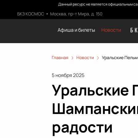
Данный ресурс не является официальным са
БКЗ КОСМОС
Москва, пр-т Мира, д. 150
Б
Афиша и билеты
Новости
Главная
Новости
Уральские Пельм
5 ноября 2025
Уральские 
Шампанский
радости