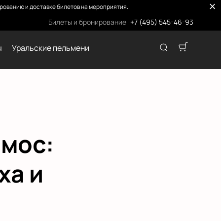
ованию и доставке билетов на мероприятия.
Билеты и бронирование
+7 (495) 545-46-93
ы
Уральские пельмени
смос:
ха и