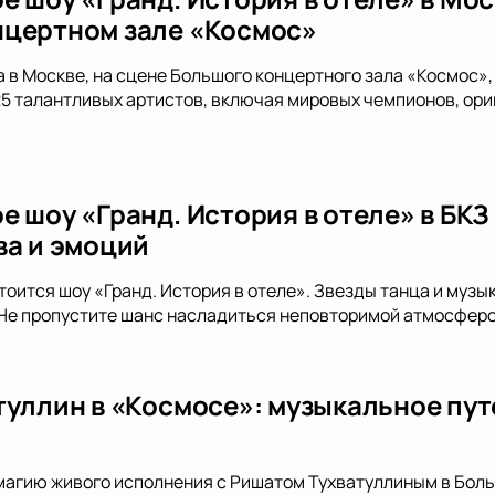
цертном зале «Космос»
да в Москве, на сцене Большого концертного зала «Космос»
 25 талантливых артистов, включая мировых чемпионов, ори
 шоу «Гранд. История в отеле» в БКЗ
ва и эмоций
тоится шоу «Гранд. История в отеле». Звезды танца и муз
 Не пропустите шанс насладиться неповторимой атмосферо
туллин в «Космосе»: музыкальное пут
магию живого исполнения с Ришатом Тухватуллиным в Бол