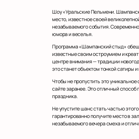
Шоу «Уральские Пельмени. Шампански
место, известное своей великолепно
незабываемого события. Современное
юмора и веселья.
Программа «Шампанский стыд» обеща
известные своим остроумием и креати
центре внимания — традиции новогодн
это станет объектом тонкой сатиры и
Чтобы не пропустить это уникальное
сайте заранее. Это отличный способ
праздника.
Не упустите шанс стать частью этого 
гарантированно получите место в за
незабываемого вечера смеха и отлич