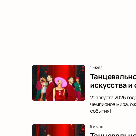
1 июля
Танцевальное
искусства и
21 августа 2026 го
чемпионов мира, ож
события!
5 июня
Танцевально