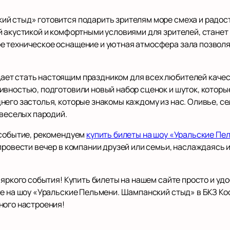
й стыд» готовится подарить зрителям море смеха и радост
й акустикой и комфортными условиями для зрителей, станет
 техническое оснащение и уютная атмосфера зала позволя
ет стать настоящим праздником для всех любителей качес
вностью, подготовили новый набор сценок и шуток, которые
его застолья, которые знакомы каждому из нас. Оливье, се
 веселых пародий.
 событие, рекомендуем
купить билеты на шоу «Уральские П
 провести вечер в компании друзей или семьи, наслаждаяс
яркого события! Купить билеты на нашем сайте просто и удо
ле на шоу «Уральские Пельмени. Шампанский стыд» в БКЗ Ко
ного настроения!