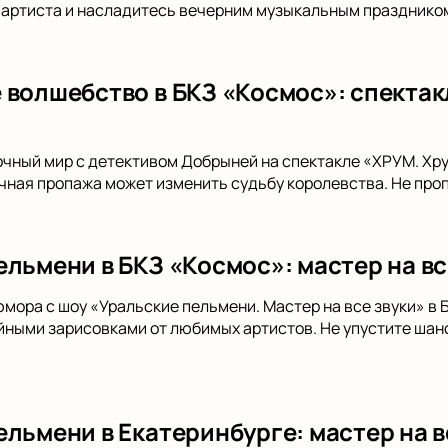
 артиста и насладитесь вечерним музыкальным праздником
 волшебство в БКЗ «Космос»: спекта
очный мир с детективом Добрыней на спектакле «ХРУМ. Хр
очная пропажа может изменить судьбу королевства. Не про
ельмени в БКЗ «Космос»: мастер на вс
юмора с шоу «Уральские пельмени. Мастер на все звуки» в
ными зарисовками от любимых артистов. Не упустите шанс
льмени в Екатеринбурге: мастер на в