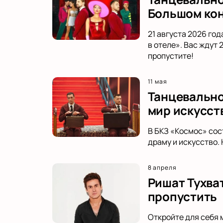
Большом кон
21 августа 2026 го
в отеле». Вас ждут
пропустите!
11 мая
Танцевальное
мир искусст
В БКЗ «Космос» сос
драму и искусство.
8 апреля
Ришат Тухва
пропустить
Откройте для себя 