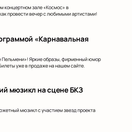
ом концертном зале «Космос» в
 как провести вечер с любимыми артистами!
рограммой «Карнавальная
 Пельмени»! Яркие образы, фирменный юмор
Билеты уже в продаже на нашем сайте.
кий мюзикл на сцене БКЗ
сюжетный мюзикл с участием звезд проекта