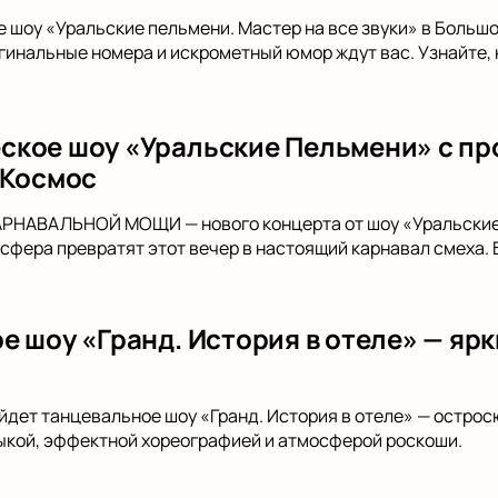
е шоу «Уральские пельмени. Мастер на все звуки» в Больш
гинальные номера и искрометный юмор ждут вас. Узнайте,
кое шоу «Уральские Пельмени» с п
 Космос
АРНАВАЛЬНОЙ МОЩИ — нового концерта от шоу «Уральские
сфера превратят этот вечер в настоящий карнавал смеха. 
е шоу «Гранд. История в отеле» — яр
йдет танцевальное шоу «Гранд. История в отеле» — остро
ыкой, эффектной хореографией и атмосферой роскоши.