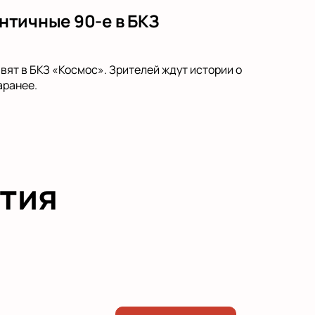
античные 90-е в БКЗ
вят в БКЗ «Космос». Зрителей ждут истории о
аранее.
тия