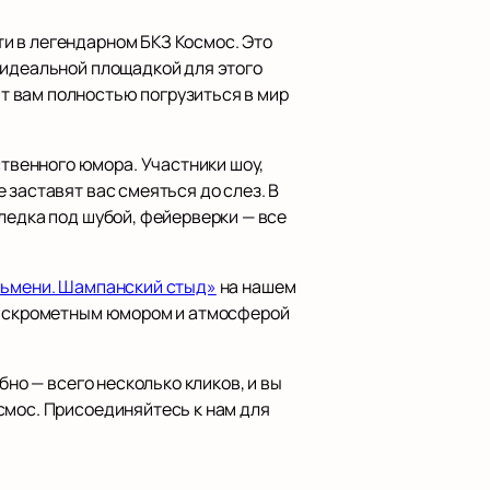
и в легендарном БКЗ Космос. Это
 идеальной площадкой для этого
т вам полностью погрузиться в мир
твенного юмора. Участники шоу,
 заставят вас смеяться до слез. В
ледка под шубой, фейерверки — все
ельмени. Шампанский стыд»
на нашем
ь искрометным юмором и атмосферой
бно — всего несколько кликов, и вы
смос. Присоединяйтесь к нам для