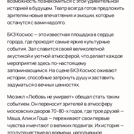
возможность познакомиться с этой удивительной
историей в будущем. Театр всегда готов предложить
зрителям новые впечатления и эмоции, которые
останутся с вами надолго.
БКЗ Космос — это известная площадка в сердце
города, где проходят самые яркие культурные
события. Зал славится своей великолепной
акустикой и уютной атмосферой, что делает каждое
мероприятие здесь по-настоящему
запоминающимся. На сцене БКЗ Космос оживают
истории, способные затронуть душу и заставить
задуматься о вечных ценностях.
Мюзикл «Любовь не умирает» обещал стать таким
событием. Он переносит зрителей в атмосферу
московских дворов 70-80-х годов, где трое друзей —
Маша, Алик и Гоша — переживают свои первые
чувства и мечтают о великих подвигах. Их история —
это путешествие во времени, наполненное