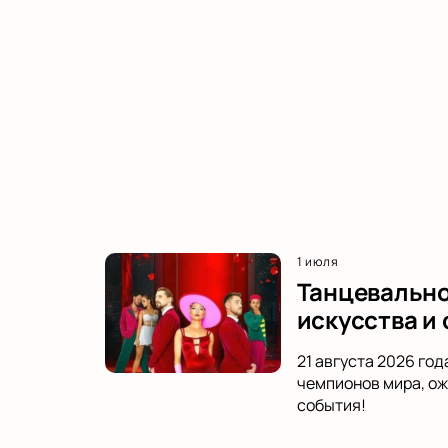
1 июля
Танцевальное
искусства и
21 августа 2026 го
чемпионов мира, ож
события!