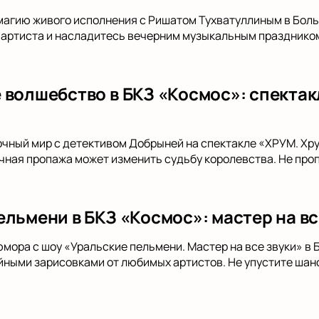
магию живого исполнения с Ришатом Тухватуллиным в Бол
 артиста и насладитесь вечерним музыкальным праздником
 волшебство в БКЗ «Космос»: спекта
очный мир с детективом Добрыней на спектакле «ХРУМ. Хр
очная пропажа может изменить судьбу королевства. Не про
ельмени в БКЗ «Космос»: мастер на вс
юмора с шоу «Уральские пельмени. Мастер на все звуки» в
ными зарисовками от любимых артистов. Не упустите шанс