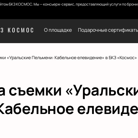
йтом БКЗ КОСМОС. Мы — консьерж-сервис, предоставляющий услуги по бронир
КЗ КОСМОС
О площадке
Подарочные сертификат
мки «Уральские Пельмени: Кабельное елевидение» в БКЗ «Космос»
а съемки «Уральск
Кабельное елевиде