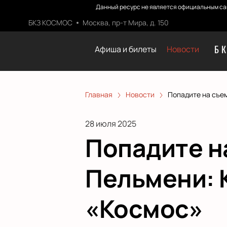
Данный ресурс не является официальным са
БКЗ КОСМОС
Москва, пр-т Мира, д. 150
Б
Афиша и билеты
Новости
Главная
Новости
Попадите на съе
28 июля 2025
Попадите н
Пельмени: 
«Космос»