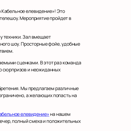
«Кабельное елевидение»! Это
телешоу. Мероприятие пройдет в
у техники. Зал вмещает
ного шоу. Просторные фойе, удобные
твием.
емыми сценками. В этот раз команда
во сюрпризов и неожиданных
обретения. Мы предлагаем различные
ограничено, а желающих попасть на
Кабельное елевидение»
на нашем
вечер, полный смеха и положительных