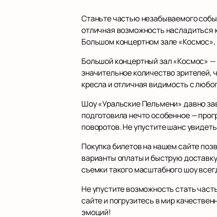
Станьте частью незабываемого собы
отличная возможность насладиться ю
Большом концертном зале «Космос», 
Большой концертный зал «Космос» — 
значительное количество зрителей, 
кресла и отличная видимость с любо
Шоу «Уральские Пельмени» давно за
подготовила нечто особенное — про
поворотов. Не упустите шанс увидеть
Покупка билетов на нашем сайте поз
варианты оплаты и быструю доставку 
съемки такого масштабного шоу всег
Не упустите возможность стать част
сайте и погрузитесь в мир качестве
эмоций!