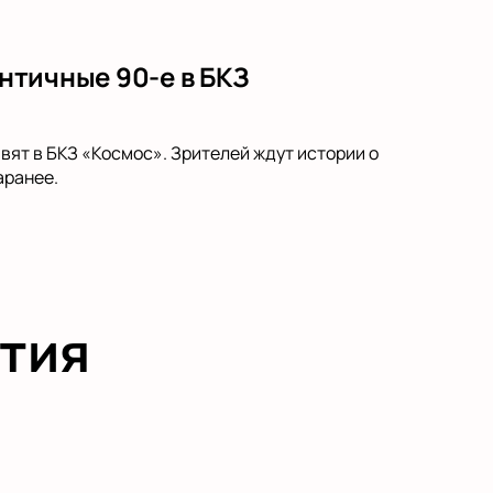
античные 90-е в БКЗ
вят в БКЗ «Космос». Зрителей ждут истории о
аранее.
тия