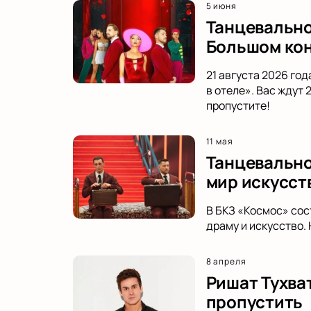
5 июня
Танцевально
Большом кон
21 августа 2026 го
в отеле». Вас ждут
пропустите!
11 мая
Танцевальное
мир искусст
В БКЗ «Космос» сос
драму и искусство.
8 апреля
Ришат Тухва
пропустить