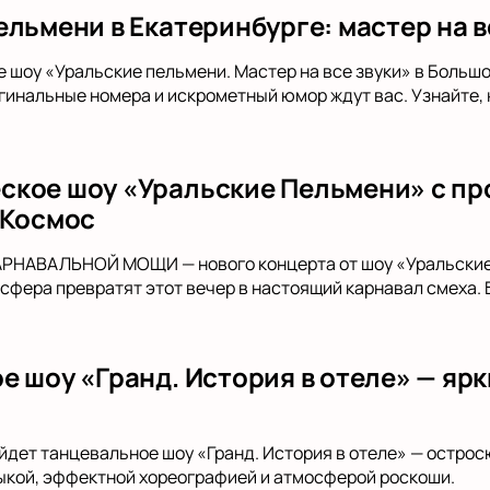
льмени в Екатеринбурге: мастер на в
е шоу «Уральские пельмени. Мастер на все звуки» в Больш
гинальные номера и искрометный юмор ждут вас. Узнайте,
кое шоу «Уральские Пельмени» с п
 Космос
АРНАВАЛЬНОЙ МОЩИ — нового концерта от шоу «Уральские
сфера превратят этот вечер в настоящий карнавал смеха. 
е шоу «Гранд. История в отеле» — яр
йдет танцевальное шоу «Гранд. История в отеле» — остро
ыкой, эффектной хореографией и атмосферой роскоши.