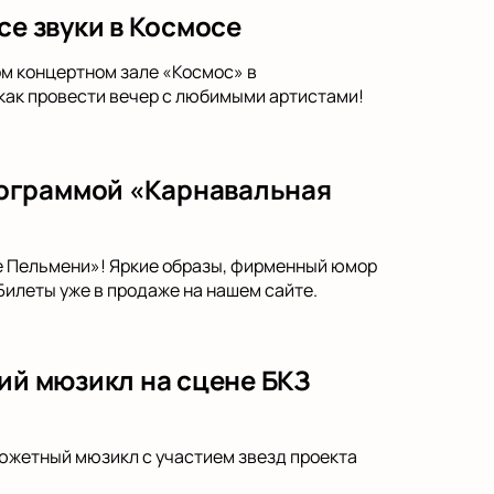
се звуки в Космосе
ом концертном зале «Космос» в
 как провести вечер с любимыми артистами!
рограммой «Карнавальная
 Пельмени»! Яркие образы, фирменный юмор
Билеты уже в продаже на нашем сайте.
кий мюзикл на сцене БКЗ
сюжетный мюзикл с участием звезд проекта