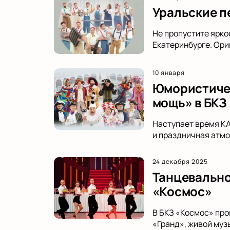
Уральские пе
Не пропустите ярко
Екатеринбурге. Ори
10 января
Юмористичес
мощь» в БКЗ
Наступает время К
и праздничная атмо
24 декабря 2025
Танцевально
«Космос»
В БКЗ «Космос» про
«Гранд», живой муз