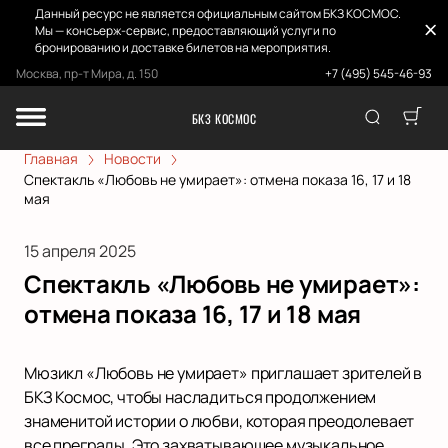
Данный ресурс не является официальным сайтом БКЗ КОСМОС.
Мы — консьерж-сервис, предоставляющий услуги по
бронированию и доставке билетов на мероприятия.
Москва, пр-т Мира, д. 150
+7 (495) 545-46-93
БКЗ КОСМОС
Главная
Новости
Спектакль «Любовь не умирает»: отмена показа 16, 17 и 18
мая
15 апреля 2025
Спектакль «Любовь не умирает»:
отмена показа 16, 17 и 18 мая
Мюзикл «Любовь не умирает» приглашает зрителей в
БКЗ Космос, чтобы насладиться продолжением
знаменитой истории о любви, которая преодолевает
все преграды. Это захватывающее музыкальное