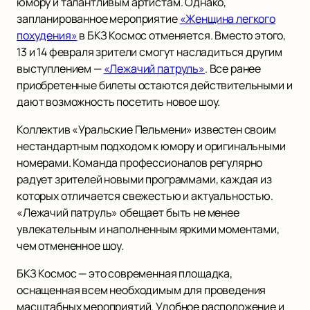
юмору и талантливым артистам. Однако,
запланированное мероприятие
«Женщина легкого
похудения»
в БКЗ Космос отменяется. Вместо этого,
13 и 14 февраля зрители смогут насладиться другим
выступлением —
«Лежачий патруль»
. Все ранее
приобретенные билеты остаются действительными и
дают возможность посетить новое шоу.
Коллектив «Уральские Пельмени» известен своим
нестандартным подходом к юмору и оригинальными
номерами. Команда профессионалов регулярно
радует зрителей новыми программами, каждая из
которых отличается свежестью и актуальностью.
«Лежачий патруль» обещает быть не менее
увлекательным и наполненным яркими моментами,
чем отмененное шоу.
БКЗ Космос — это современная площадка,
оснащенная всем необходимым для проведения
масштабных мероприятий. Удобное расположение и