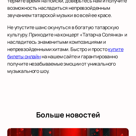
теряйте время на поиски, доверьтесь нам и получите
возможность насладиться непревзойденным
звучанием татарской музыки во всей ее красе.
Не упустите шанс окунуться в богатую татарскую
культуру. Приходите на концерт «Татарча Солянка» и
насладитесь знаменитыми композициями и
непревзойденными хитами. Быстро и просто
купите
билеты онлайн
на нашем сайте и гарантированно
получите незабываемые эмоции от уникального
музыкального шоу.
Больше новостей