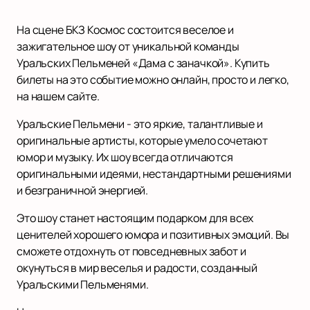
На сцене БКЗ Космос состоится веселое и
зажигательное шоу от уникальной команды
Уральских Пельменей «Дама с заначкой». Купить
билеты на это событие можно онлайн, просто и легко,
на нашем сайте.
Уральские Пельмени - это яркие, талантливые и
оригинальные артисты, которые умело сочетают
юмор и музыку. Их шоу всегда отличаются
оригинальными идеями, нестандартными решениями
и безграничной энергией.
Это шоу станет настоящим подарком для всех
ценителей хорошего юмора и позитивных эмоций. Вы
сможете отдохнуть от повседневных забот и
окунуться в мир веселья и радости, созданный
Уральскими Пельменями.