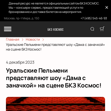
Данный ресурс не является официальным сайтом БКЗ КОСМОС.
Мы — консьерж-сервис, предоставляющий услуги по
бронированию и доставке билетов на мероприятия.
Москва, пр-т Мира, д. 150
+7 (495) 545-46-93
БКЗ КОСМОС
Главная
Новости
Уральские Пельмени представляют шоу «Дама с заначкой»
на сцене БКЗ Космос!
4 декабря 2023
Уральские Пельмени
представляют шоу «Дама с
заначкой» на сцене БКЗ Космос!