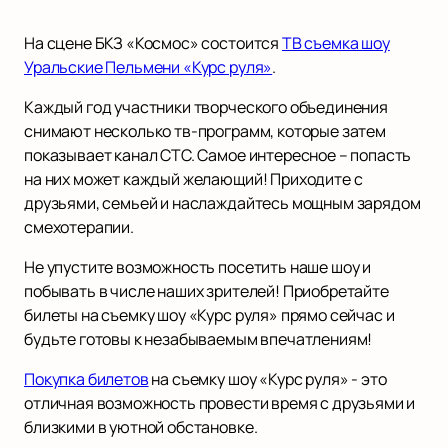
На сцене БКЗ «Космос» состоится
ТВ съемка шоу
Уральские Пельмени «Курс руля»
.
Каждый год участники творческого объединения
снимают несколько тв-программ, которые затем
показывает канал СТС. Самое интересное – попасть
на них может каждый желающий! Приходите с
друзьями, семьей и наслаждайтесь мощным зарядом
смехотерапии.
Не упустите возможность посетить наше шоу и
побывать в числе наших зрителей! Приобретайте
билеты на съемку шоу «Курс руля» прямо сейчас и
будьте готовы к незабываемым впечатлениям!
Покупка билетов
на съемку шоу «Курс руля» - это
отличная возможность провести время с друзьями и
близкими в уютной обстановке.