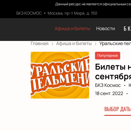
Данный ресурс не является официальным са
БКЗ КОСМОС
Москва, пр-т Мира, д. 150
Б
Афиша и билеты
Новости
Главная
Афиша и билеты
Уральские пел
Популярное
Билеты н
сентября
БКЗ Космос
18 сент. 2022
ВЫБОР ДАТЫ