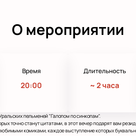
О мероприятии
Время
Длительность
20:00
~
2 часа
Уральских пельменей "Галопом по синкопам".
орых точно станут цитатами, в этот вечер подарят вам рези
 любимыми комиками, каждое выступление которых буквально