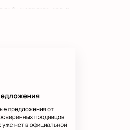
ось бы, его вовсе нет – одна из
 его героями! Получите свою
редложения
ые предложения от
проверенных продавцов
х уже нет в официальной