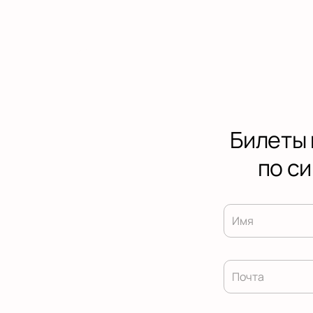
Билеты 
по си
Имя
Почта