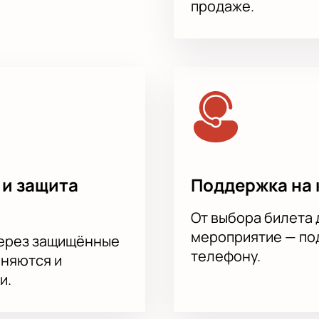
продаже.
 и защита
Поддержка на 
От выбора билета 
мероприятие — под
через защищённые
телефону.
аняются и
и.