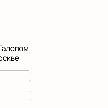
 Галопом
Москве