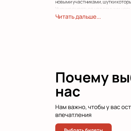
новыми участниками, шутки которы
Умение смеяться над самыми несме
особенностей этого юмористическо
Читать дальше...
порцию веселых историй, которым
Почему в
нас
Нам важно, чтобы у вас ос
впечатления
Выбрать билеты