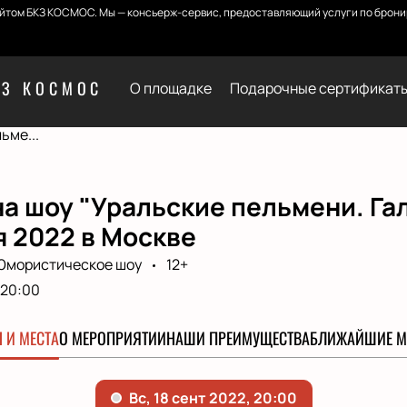
йтом БКЗ КОСМОС. Мы — консьерж-сервис, предоставляющий услуги по бронир
КЗ КОСМОС
О площадке
Подарочные сертификат
ьме...
а шоу "Уральские пельмени. Гал
 2022 в Москве
Юмористическое шоу
12+
20:00
 И МЕСТА
О МЕРОПРИЯТИИ
НАШИ ПРЕИМУЩЕСТВА
БЛИЖАЙШИЕ М