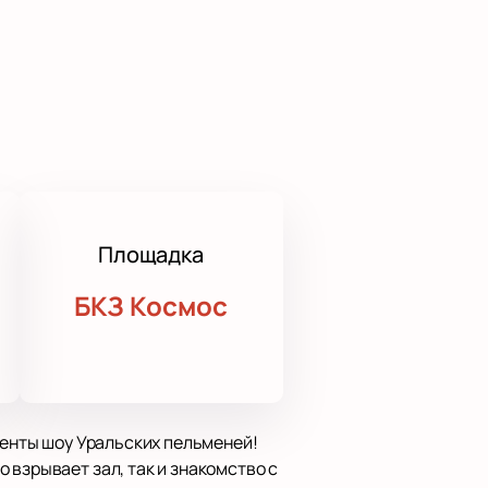
Площадка
БКЗ Космос
денты шоу Уральских пельменей!
 взрывает зал, так и знакомство с