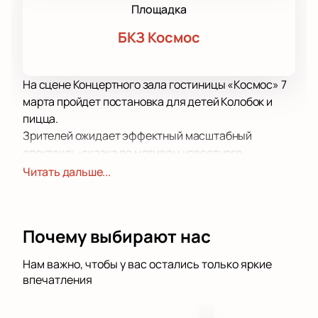
Площадка
БКЗ Космос
На сцене Концертного зала гостиницы «Космос» 7
марта пройдет постановка для детей Колобок и
пицца.
Зрителей ожидает эффектный масштабный
спектакль-сказка по мотивам известного
произведения. Декорации на сцене напоминают
Читать дальше...
иллюстрации к книге сказок, а музыка и освещение
создают непередаваемую атмосферу волшебства.
В постановке опера умело соединяется с балетом,
Почему выбирают нас
поражая воображение зрителей и полностью
захватывая их.
Нам важно, чтобы у вас остались только яркие
Увлекательная история захватывает внимание с
впечатления
первых минут и не отпускает до самого конца.
Роскошь, красочность, яркость происходящего на