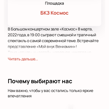
Площадка
БКЗ Космос
В Большом концертном зале «Космос» 8 марта,
2022 года, в 19:00 сыграют смешной и трагичный
спектакль о самой современной теме. Встречайте
представление «Мой внук Вениамин»!
Тема «отцов» и «детей», наверное, никогда не
перестанет трогать сердца и умы людей. История,
Читать дальше...
которую поведают нам со сцены четыре
талантливых актёра, будет идти о Эсфире и ее
сыне. Живя пережитками прошлого, она решила
Почему выбирают нас
найти себе невестку. Согласится ли сын на свою
будущую жену, рекомендованную матерью? Что
Нам важно, чтобы у вас остались только яркие
скрывает невеста? На эти и другие вопросы можно
впечатления
будет ответить, посмотрев этот спектакль.
Трагическая, но в тоже время смешная мелодрама