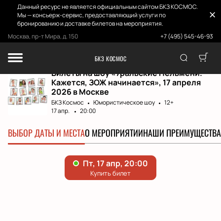
Данный ресурс не является официальным сайтом БКЗ КОСМОС.
Мы — консьерж-сервис, предоставляющий услуги по
бронированию и доставке билетов на мероприятия.
Москва, пр-т Мира, д. 150
+7 (495) 545-46-93
Главная
Афиша и билеты
Уральские Пельме...
БКЗ КОСМОС
Билеты на шоу «Уральские Пельмени.
Кажется, ЗОЖ начинается», 17 апреля
2026 в Москве
БКЗ Космос
Юмористическое шоу
12+
17 апр.
20:00
ВЫБОР ДАТЫ И МЕСТА
О МЕРОПРИЯТИИ
НАШИ ПРЕИМУЩЕСТВА