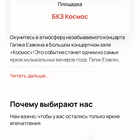
Площадка
БКЗ Космос
Окунитесь в атмосферу незабываемого концерта
Гагика Езакяна в Большом концертном зале
«Космос»! Это событие станет одним из самых
ярких музыкальных вечеров года. Гагик Езакян,
известный своими эмоциональными
выступлениями и уникальным стилем, соберет на
Читать дальше...
одной сцене своих талантливых друзей: Альбину
Аведисову, Ачи, Левана Павлиашвили, Лилит,
Маргариту Позоян, Тимура Темирова, Артура
Почему выбирают нас
Амиряна, Этери Бариашвили, Эдуардо Росса и
Лейлу Тодадзе. В концерте также примут участие
Нам важно, чтобы у вас остались только яркие
танцевальные коллективы «Вегас» и «Киликия»,
впечатления
которые добавят динамики и энергии этому
музыкальному празднику.