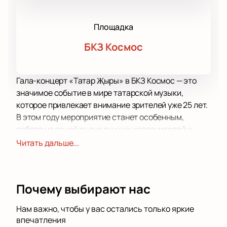
Площадка
БКЗ Космос
Гала-концерт «Татар Җыры» в БКЗ Космос — это
значимое событие в мире татарской музыки,
которое привлекает внимание зрителей уже 25 лет.
В этом году мероприятие станет особенным,
собрав на одной сцене лучших исполнителей и
коллективы, которые представят богатое
Читать дальше...
музыкальное наследие татарского народа.
БКЗ Космос — это современная концертная
площадка, расположенная в центре города,
Почему выбирают нас
известная своим комфортом и качественным
звуком. Зал вмещает большое количество
Нам важно, чтобы у вас остались только яркие
зрителей, обеспечивая отличную видимость и
впечатления
акустику для каждого гостя. Удобное