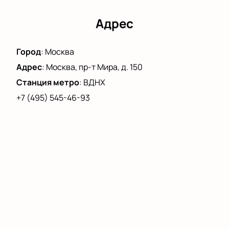
каждый момент. Присоединяйтесь к нам и
позвольте Ирине Астаховой раскрыть ваши души
Адрес
своими стихами. Не упустите шанс проникнуться
чудесными словами Ирины Астаховой.
Город
:
Москва
Адрес
:
Москва, пр-т Мира, д. 150
Станция метро
:
ВДНХ
+7 (495) 545-46-93