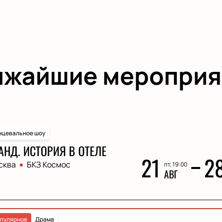
ижайшие мероприя
нцевальное шоу
АНД. ИСТОРИЯ В ОТЕЛЕ
21
2
сква
БКЗ Космос
пт, 19:00
АВГ
пулярное
Драма