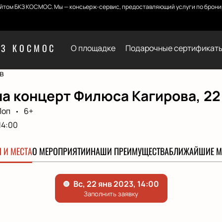
йтом БКЗ КОСМОС. Мы — консьерж-сервис, предоставляющий услуги по бронир
КЗ КОСМОС
О площадке
Подарочные сертификат
в
а концерт Филюса Кагирова, 22
Поп
6+
14:00
 И МЕСТА
О МЕРОПРИЯТИИ
НАШИ ПРЕИМУЩЕСТВА
БЛИЖАЙШИЕ М