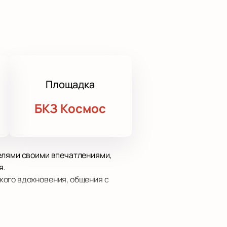
Площадка
БКЗ Космос
телями своими впечатлениями,
я.
кого вдохновения, общения с
одарите себе заряд
е для вас любимым исполнителем!