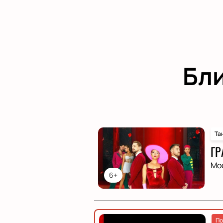
Бл
Та
ГР
Мо
6+
По