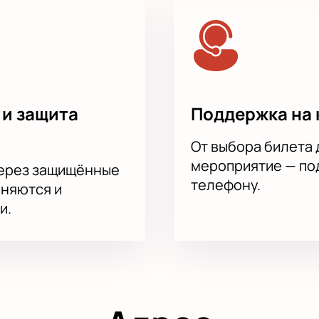
 и защита
Поддержка на 
От выбора билета 
мероприятие — под
через защищённые
телефону.
аняются и
и.