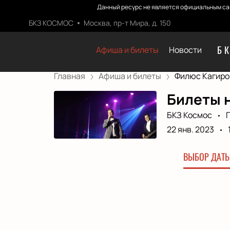
Данный ресурс не является официальным са
БКЗ КОСМОС
Москва, пр-т Мира, д. 150
Б
Афиша и билеты
Новости
Главная
Афиша и билеты
Филюс Кагиро
Билеты н
БКЗ Космос
22 янв. 2023
ВЫБОР ДАТЫ