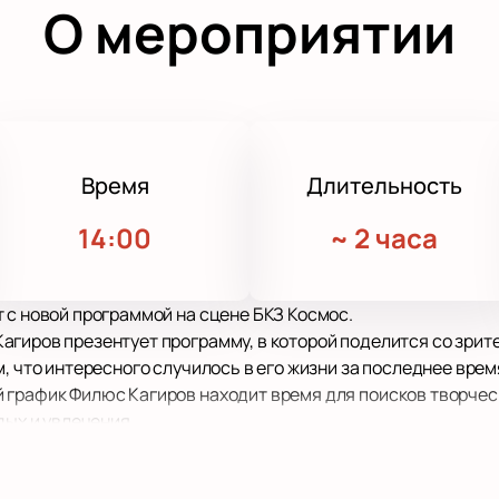
О мероприятии
Время
Длительность
14:00
~
2 часа
 с новой программой на сцене БКЗ Космос.
агиров презентует программу, в которой поделится со зри
, что интересного случилось в его жизни за последнее врем
 график Филюс Кагиров находит время для поисков творчес
дых и увлечения.
ть услышать работы Филюса Кагирова в живом исполнении. П
го настроения, посетив первоклассное шоу, подготовленно