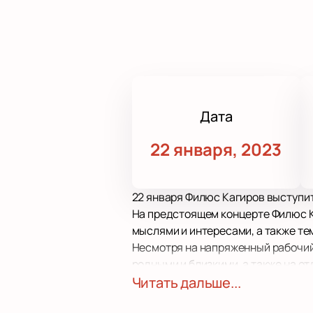
Дата
22 января, 2023
22 января Филюс Кагиров выступит
На предстоящем концерте Филюс К
мыслями и интересами, а также тем
Несмотря на напряженный рабочий
родными и близкими, а также на от
У вас есть уникальная возможнос
Читать дальше...
положительной энергии и отлично