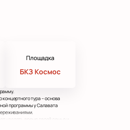
Площадка
БКЗ Космос
рамму.
 концертного тура – основа
тной программы у Салавата
 переживаниями.
ет уделять время своей семье и