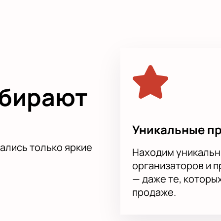
вие от первоклассного шоу! Заряд положительных эмоций и 
ыбирают
Уникальные п
тались только яркие
Находим уникальн
организаторов и 
— даже те, которы
продаже.