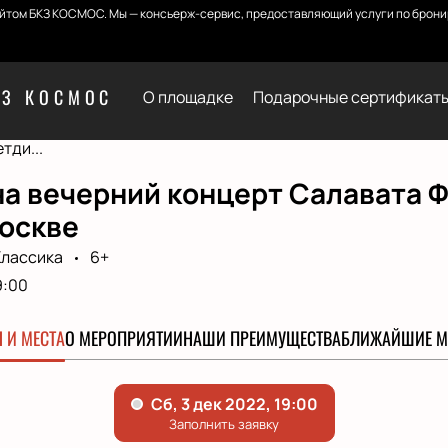
йтом БКЗ КОСМОС. Мы — консьерж-сервис, предоставляющий услуги по бронир
КЗ КОСМОС
О площадке
Подарочные сертификат
тди...
а вечерний концерт Салавата Ф
Москве
Классика
6+
9:00
 И МЕСТА
О МЕРОПРИЯТИИ
НАШИ ПРЕИМУЩЕСТВА
БЛИЖАЙШИЕ М