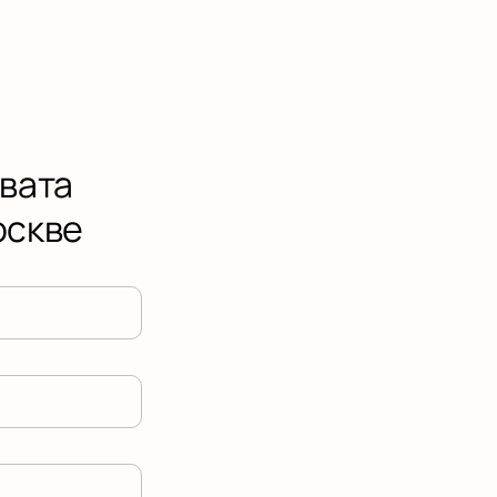
вата
оскве