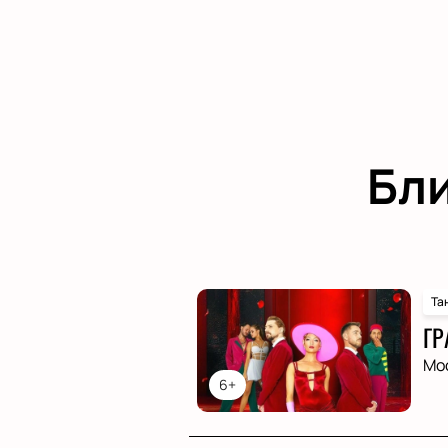
Бл
Та
ГР
Мо
6+