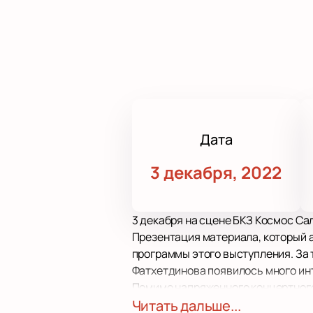
Дата
3 декабря, 2022
3 декабря на сцене БКЗ Космос С
Презентация материала, который а
программы этого выступления. За 
Фатхетдинова появилось много инт
Помимо напряженного концертного
друзьям, вести образ жизни обычн
Читать дальше...