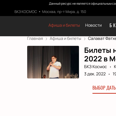
Данный ресурс не является официальным са
БКЗ КОСМОС
Москва, пр-т Мира, д. 150
Б
Афиша и билеты
Новости
Главная
Афиша и билеты
Салават Фатхе
Билеты н
2022 в 
БКЗ Космос
3 дек. 2022
1
ВЫБОР ДАТЫ