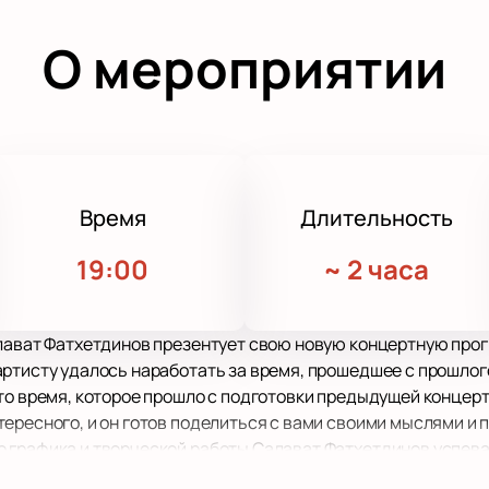
О мероприятии
Время
Длительность
19:00
~
2 часа
алават Фатхетдинов презентует свою новую концертную прог
ртисту удалось наработать за время, прошедшее с прошлого
то время, которое прошло с подготовки предыдущей концер
ересного, и он готов поделиться с вами своими мыслями и
 графика и творческой работы Салават Фатхетдинов успева
ого человека.