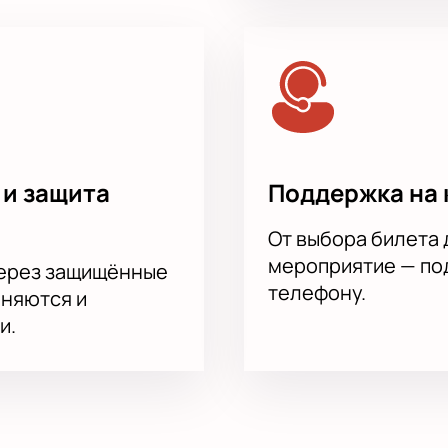
 и защита
Поддержка на 
От выбора билета 
мероприятие — под
через защищённые
телефону.
аняются и
и.