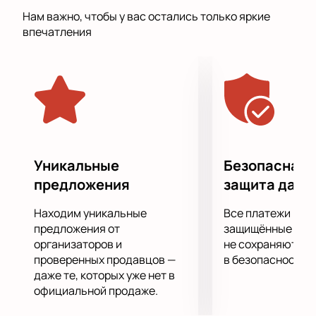
Передовые световые и звуковые эффекты,
Нам важно, чтобы у вас остались только яркие
интересные танцы, игра света и теней украшают
впечатления
действо, происходящее на сцене, даря публике
множество ярких положительных эмоций. Это
событие оставит глубокий след в памяти вашего
ребенка, связанный с необычными и приятными
впечатлениями от увиденного!
Уникальные
Безопасная 
предложения
защита данн
Находим уникальные
Все платежи про
предложения от
защищённые шлю
организаторов и
не сохраняются 
проверенных продавцов —
в безопасности.
даже те, которых уже нет в
официальной продаже.