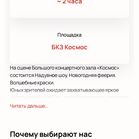
~
2 часа
Площадка
БКЗ Космос
На сцене Большого концертного зала «Космос»
состоится Надувное шоу. Новогодняя феерия.
Волшебные краски.
Юных зрителей ожидает захватывающее яркое
костюмированное шоу, которое подарит множество
положительных и ярких эмоций.
Читать дальше...
Занимательный динамичный сюжет, быстрая
смена событий не дадут детворе заскучать, а
наоборот, заставят забыть обо всем на свете и
Почему выбирают нас
внимательно следить за происходящим на сцене.