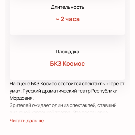
Длительность
~
2 часа
Площадка
БКЗ Космос
На сцене БКЗ Космос состоится спектакль «Горе от
ума». Русский драматический театр Республики
Мордовия.
Зрителей ожидает один из спектаклей, ставший
визитной карточкой театра. Эта постановка
насыщена метафорами, неожиданными,
Читать дальше...
оригинальными сценическими решениями,
красотой, уверенностью, превосходной подачей